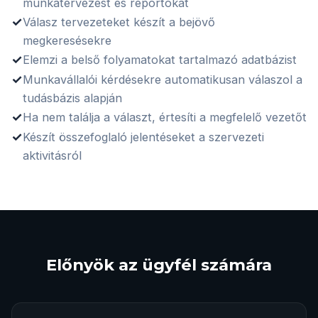
munkatervezést és reportokat
✓
Válasz tervezeteket készít a bejövő
megkeresésekre
✓
Elemzi a belső folyamatokat tartalmazó adatbázist
✓
Munkavállalói kérdésekre automatikusan válaszol a
tudásbázis alapján
✓
Ha nem találja a választ, értesíti a megfelelő vezetőt
✓
Készít összefoglaló jelentéseket a szervezeti
aktivitásról
Előnyök az ügyfél számára