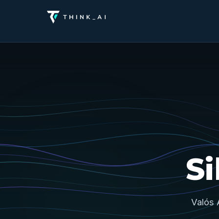
S
Valós 