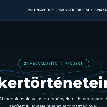
RÓLUNK
MÓDSZERÜNK
SIKERTÖRTÉNETEK
PÁLY
21 MEGVALÓSÍTOTT PROJEKT
ikertörténetei
AI megoldások, valós eredményekkel. Ismerje meg,
segítettük ügyfeleinket az automatizációval.