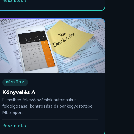
Részletek
→
PÉNZÜGY
Könyvelés AI
E-mailben érkező számlák automatikus
feldolgozása, kontírozása és bankegyeztetése
ML alapon.
Részletek
→