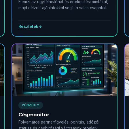
Elemzi az ügyfélhistóriát és értékesítési mintákat,
majd célzott ajánlatokkal segíti a sales csapatot.
Részletek
→
PÉNZÜGY
Cégmonitor
Folyamatos partnerfigyelés: bonitás, adózói
státusz és cégbírósági változások proaktív