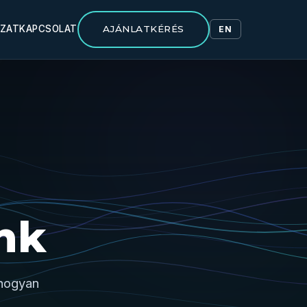
ÁZAT
KAPCSOLAT
AJÁNLATKÉRÉS
EN
nk
 hogyan