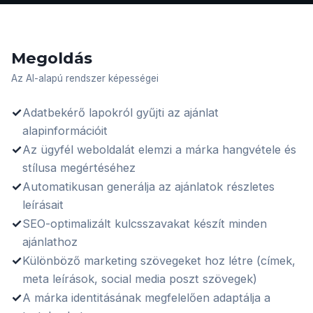
Megoldás
Az AI-alapú rendszer képességei
✓
Adatbekérő lapokról gyűjti az ajánlat
alapinformációit
✓
Az ügyfél weboldalát elemzi a márka hangvétele és
stílusa megértéséhez
✓
Automatikusan generálja az ajánlatok részletes
leírásait
✓
SEO-optimalizált kulcsszavakat készít minden
ajánlathoz
✓
Különböző marketing szövegeket hoz létre (címek,
meta leírások, social media poszt szövegek)
✓
A márka identitásának megfelelően adaptálja a