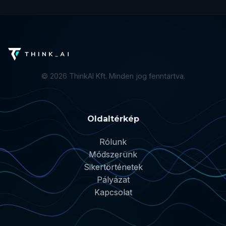
©
2026
ThinkAI Kft. Minden jog fenntartva.
Oldaltérkép
Rólunk
Módszerünk
Sikertörténetek
Pályázat
Kapcsolat