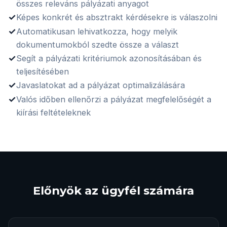
összes releváns pályázati anyagot
✓
Képes konkrét és absztrakt kérdésekre is válaszolni
✓
Automatikusan lehivatkozza, hogy melyik
dokumentumokból szedte össze a választ
✓
Segít a pályázati kritériumok azonosításában és
teljesítésében
✓
Javaslatokat ad a pályázat optimalizálására
✓
Valós időben ellenőrzi a pályázat megfelelőségét a
kiírási feltételeknek
Előnyök az ügyfél számára