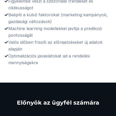
✓
Figyelembe veszi a szezonális trendeket és
ciklikusságot
✓
Beépíti a külső faktorokat (marketing kampányok,
gazdasági változások)
✓
Machine learning modellekkel javítja a predikció
pontosságát
✓
Valós időben frissíti az előrejelzéseket új adatok
alapján
✓
Optimalizációs javaslatokat ad a rendelési
mennyiségekre
Előnyök az ügyfél számára