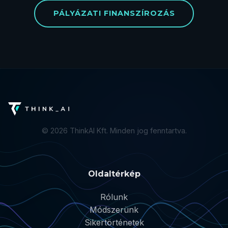
PÁLYÁZATI FINANSZÍROZÁS
©
2026
ThinkAI Kft. Minden jog fenntartva.
Oldaltérkép
Rólunk
Módszerünk
Sikertörténetek