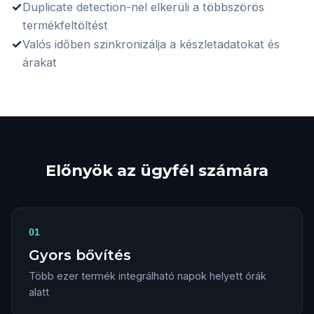
✓
Duplicate detection-nel elkerüli a többszörös
termékfeltöltést
✓
Valós időben szinkronizálja a készletadatokat és
árakat
Előnyök az ügyfél számára
01
Gyors bővítés
Több ezer termék integrálható napok helyett órák
alatt