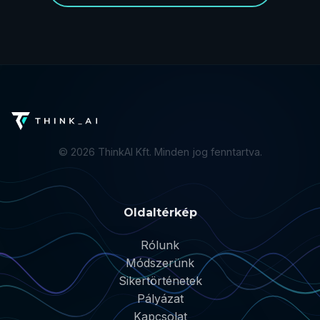
©
2026
ThinkAI Kft. Minden jog fenntartva.
Oldaltérkép
Rólunk
Módszerünk
Sikertörténetek
Pályázat
Kapcsolat