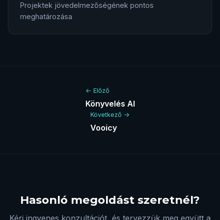
Projektek jövedelmezőségének pontos
meghatározása
← Előző
Könyvelés AI
Következő →
Vooicy
Hasonló megoldást szeretnél?
Kérj ingyenes konzultációt, és tervezzük meg együtt a