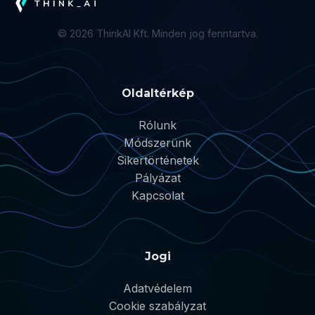
©
2026
ThinkAI Kft. Minden jog fenntartva.
Oldaltérkép
Rólunk
Módszerünk
Sikertörténetek
Pályázat
Kapcsolat
Jogi
Adatvédelem
Cookie szabályzat